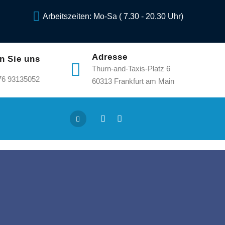
Arbeitszeiten: Mo-Sa ( 7.30 - 20.30 Uhr)
Adresse
n Sie uns
Thurn-and-Taxis-Platz 6
76 93135052
60313 Frankfurt am Main