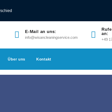
rschied
Rufe
E-Mail an uns:
an:
info@wisancleaningservice.com
+49 1
Über uns
Kontakt